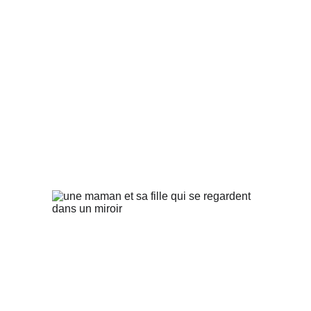
RELATION À SOI ET AUX AUTRES
COMPRENDRE LE FONCTIONNEMENT PSYCHIQUE
5/18/2026
8 min lire