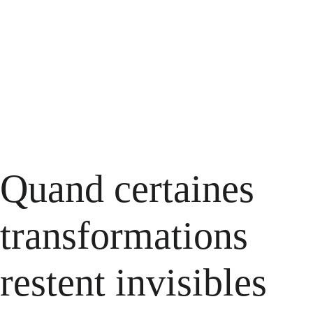
Certaines personnes s’épuisent alors à vouloir continuer
“comme avant”. Elles augmentent leurs efforts, se critiquent
davantage, culpabilisent ou vivent leurs difficultés comme une
faiblesse personnelle.
Et paradoxalement, c’est parfois lorsque nous cessons de lutter 
contre cette réalité que quelque chose peut commencer à 
Il s’agit souvent d’un réajustement nécessaire entre l’image
s’apaiser.
idéalisée que nous gardons de nous-mêmes et la réalité d’un corps
qui demande désormais à être davantage écouté.
Quand certaines 
transformations 
restent invisibles